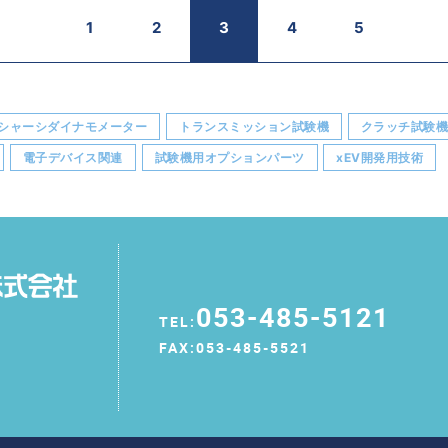
1
2
3
4
5
シャーシダイナモメーター
トランスミッション試験機
クラッチ試験
電子デバイス関連
試験機用オプションパーツ
xEV開発用技術
053-485-5121
TEL:
FAX:053-485-5521