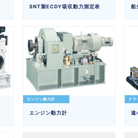
SNT製ECDY吸収動力測定表
船
エンジン動力計
クラ
エンジン動力計
遠