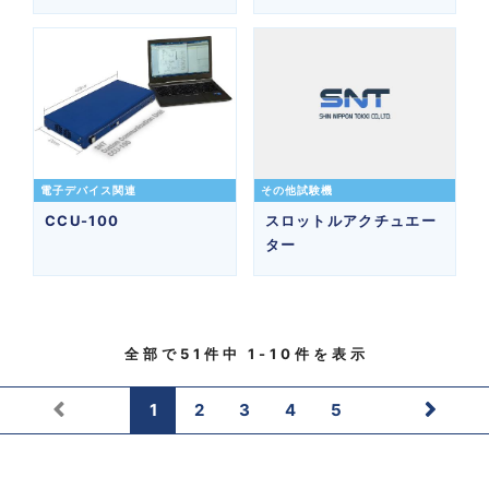
電子デバイス関連
その他試験機
CCU-100
スロットルアクチュエー
ター
全部で
51
件中
1-10
件を表示
1
2
3
4
5