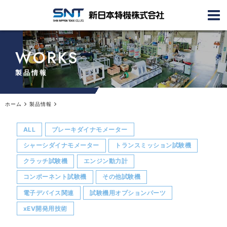
WORKS
製品情報
ホーム
製品情報
ALL
ブレーキダイナモメーター
シャーシダイナモメーター
トランスミッション試験機
クラッチ試験機
エンジン動力計
コンポーネント試験機
その他試験機
電子デバイス関連
試験機用オプションパーツ
xEV開発用技術