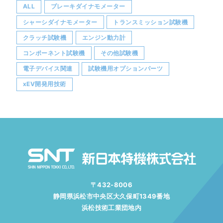
ALL
ブレーキダイナモメーター
シャーシダイナモメーター
トランスミッション試験機
クラッチ試験機
エンジン動力計
コンポーネント試験機
その他試験機
電子デバイス関連
試験機用オプションパーツ
xEV開発用技術
〒432-8006
静岡県浜松市中央区大久保町1349番地
浜松技術工業団地内