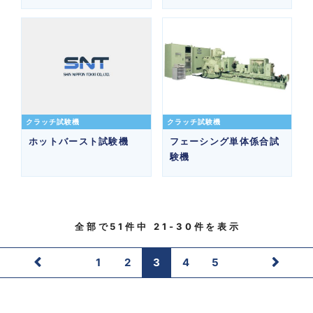
クラッチ試験機
クラッチ試験機
ホットバースト試験機
フェーシング単体係合試
験機
全部で
51
件中
21-30
件を表示
1
2
3
4
5