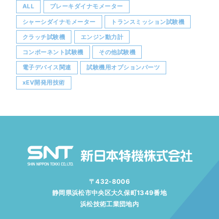
ALL
ブレーキダイナモメーター
シャーシダイナモメーター
トランスミッション試験機
クラッチ試験機
エンジン動力計
コンポーネント試験機
その他試験機
電子デバイス関連
試験機用オプションパーツ
xEV開発用技術
〒432-8006
静岡県浜松市中央区大久保町1349番地
浜松技術工業団地内