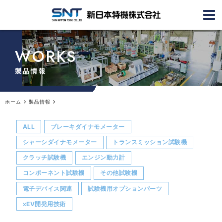
WORKS
製品情報
ホーム
製品情報
ALL
ブレーキダイナモメーター
シャーシダイナモメーター
トランスミッション試験機
クラッチ試験機
エンジン動力計
コンポーネント試験機
その他試験機
電子デバイス関連
試験機用オプションパーツ
xEV開発用技術